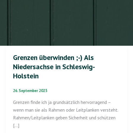
Grenzen überwinden ;-) Als
Grenzen
überwinden
Niedersachse in Schleswig-
;-)
Holstein
Als
Niedersachse
26. September 2025
in
Grenzen finde ich ja grundsätzlich hervorragend –
Schleswig-
wenn man sie als Rahmen oder Leitplanken versteht.
Holstein
Rahmen/Leitplanken geben Sicherheit und schützen
[…]